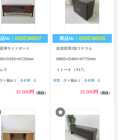
品№：
01DE180037
商品№：
01DE180035
室用サイドボード
役員室用2段ラテラル
00×D450×H720mm
W900×D460×H770mm
ムラ
イトーキ （X17）
少々傷あり
全在庫：
1
状態：
少々傷あり
全在庫：
1
32,000
円
25,000
円
（税抜）
（税抜）