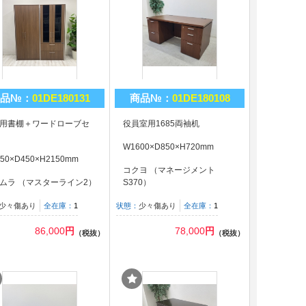
品№：
01DE180131
商品№：
01DE180108
用書棚＋ワードローブセ
役員室用1685両袖机
W1600×D850×H720mm
50×D450×H2150mm
コクヨ （マネージメント
ムラ （マスターライン2）
S370）
少々傷あり
全在庫：
1
状態：
少々傷あり
全在庫：
1
86,000
円
78,000
円
（税抜）
（税抜）