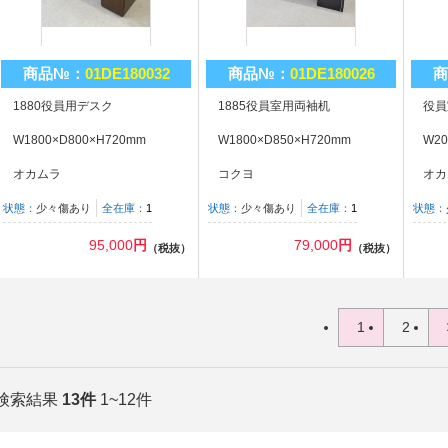
商品№：
01DE180032
商品№：
01DE180026
商
1880役員用デスク
1885役員室用両袖机
役員
W1800×D800×H720mm
W1800×D850×H720mm
W20
オカムラ
コクヨ
オカ
状態：
少々傷あり
全在庫：
1
状態：
少々傷あり
全在庫：
1
状態：
95,000
円
79,000
円
（税抜）
（税抜）
1
2
検索結果
13件
1~12件