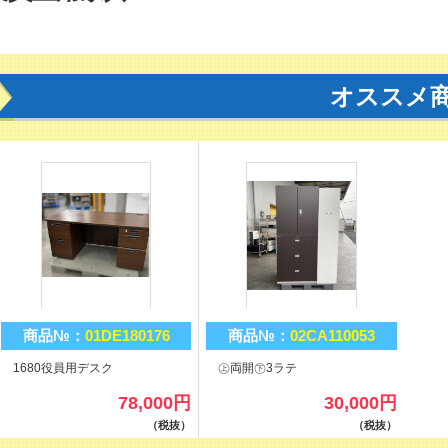
オススメ
商品№：
01DE180176
商品№：
02CA110053
1680役員用デスク
㊤両開㊦3ラテ
78,000
円
30,000
円
（税抜）
（税抜）