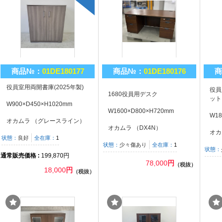
商品№：
01DE180177
商品№：
01DE180176
商
役員室用両開書庫(2025年製)
役員
1680役員用デスク
ット
W900×D450×H1020mm
W1600×D800×H720mm
W18
オカムラ （グレースライン）
オカムラ （DX4N）
オカ
状態：
良好
全在庫：
1
状態：
少々傷あり
全在庫：
1
状態：
通常販売価格 :
199,870円
78,000
円
（税抜）
18,000
円
（税抜）