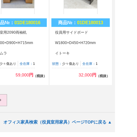
品№：
01DE180016
商品№：
01DE180013
室用2090両袖机
役員用サイドボード
00×D900×H715mm
W1800×D450×H720mm
ムラ
イトーキ
少々傷あり
全在庫：
1
状態：
少々傷あり
全在庫：
1
59,000
円
32,000
円
（税抜）
（税抜）
オフィス家具検索（役員室用家具）ページTOPに戻る ▲