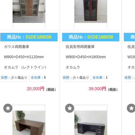
商品№：
01DE180039
商品№：
01DE180038
商
ガラス両開書庫
役員室用両開書庫
役員
W900×D450×H1120mm
W900×D450×H1800mm
W18
オカムラ （レクトライン）
オカムラ
オカ
状態：
少々傷あり
全在庫：
5
状態：
少々傷あり
全在庫：
1
状態：
20,000
円
39,000
円
（税抜）
（税抜）