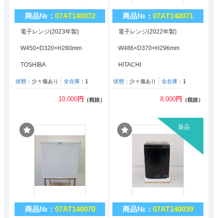
商品№：
07AT140072
商品№：
07AT140071
電子レンジ(2023年製)
電子レンジ(2022年製)
W450×D320×H280mm
W486×D370×H296mm
TOSHIBA
HITACHI
状態：
少々傷あり
全在庫：
1
状態：
少々傷あり
全在庫：
1
10,000
円
8,000
円
（税抜）
（税抜）
新品
商品№：
07AT140070
商品№：
07AT140039