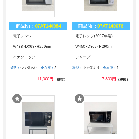
商品№：
07AT140084
商品№：
07AT140076
電子レンジ
電子レンジ(2017年製)
W488×D368×H279mm
W450×D365×H290mm
パナソニック
シャープ
状態：
少々傷あり
全在庫：
2
状態：
少々傷あり
全在庫：
1
11,000
円
7,800
円
（税抜）
（税抜）