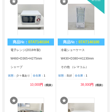
商品№：
07AT140104
商品№：
07AT140100
電子レンジ(2018年製)
冷蔵ショーケース
W460×D365×H275mm
W430×D380×H1130mm
シャープ
その他 （レマコム）
状態：
少々傷あり
全在庫：
1
状態：
良好
全在庫：
1
10,000
円
38,000
円
（税抜）
（税抜）