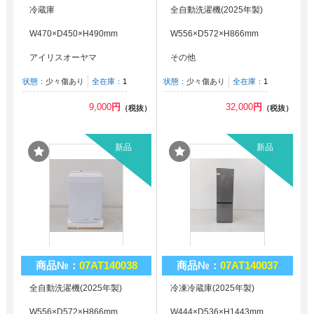
冷蔵庫
全自動洗濯機(2025年製)
W470×D450×H490mm
W556×D572×H866mm
アイリスオーヤマ
その他
状態：
少々傷あり
全在庫：
1
状態：
少々傷あり
全在庫：
1
9,000
円
32,000
円
（税抜）
（税抜）
新品
新品
商品№：
07AT140038
商品№：
07AT140037
全自動洗濯機(2025年製)
冷凍冷蔵庫(2025年製)
W556×D572×H866mm
W444×D536×H1443mm