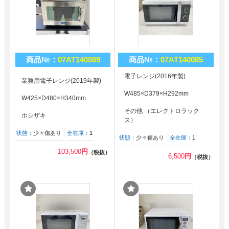
商品№：
07AT140089
商品№：
07AT140085
電子レンジ(2016年製)
業務用電子レンジ(2019年製)
W485×D379×H292mm
W425×D480×H340mm
その他 （エレクトロラック
ホシザキ
ス）
状態：
少々傷あり
全在庫：
1
状態：
少々傷あり
全在庫：
1
103,500
円
（税抜）
6,500
円
（税抜）