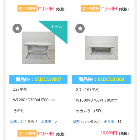
セール価格
11,050
円
セール価格
11,050
円
（税抜）
（税抜）
セール
商品№：
01DE110887
商品№：
01DE110300
127平机
SD・167平机
W1200×D700×H700mm
W1600×D700×H700mm
その他
オカムラ （SD）
状態：
少々傷あり
全在庫：
5
状態：
少々傷あり
全在庫：
39
16,000
円
セール価格
12,500
円
（税抜）
（税抜）