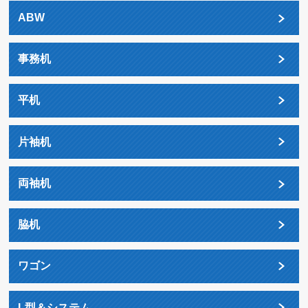
ABW
事務机
平机
片袖机
両袖机
脇机
ワゴン
L型＆システム