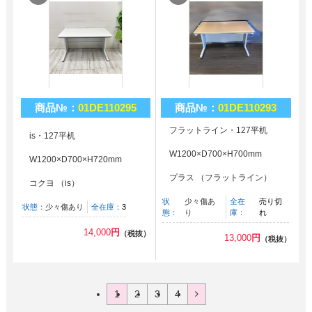
商品№：
01DE110295
商品№：
01DE110293
フラットライン・127平机
is・127平机
W1200×D700×H700mm
W1200×D700×H720mm
プラス （フラットライン）
コクヨ （is）
状
少々傷あ
全在
売り切
状態：
少々傷あり
全在庫：
3
態：
り
庫：
れ
14,000
円
（税抜）
13,000
円
（税抜）
1
2
3
4