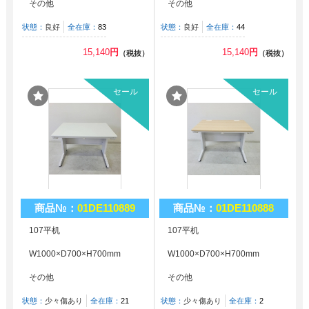
その他
その他
状態：
良好
全在庫：
83
状態：
良好
全在庫：
44
15,140
円
15,140
円
（税抜）
（税抜）
セール
セール
商品№：
01DE110889
商品№：
01DE110888
107平机
107平机
W1000×D700×H700mm
W1000×D700×H700mm
その他
その他
状態：
少々傷あり
全在庫：
21
状態：
少々傷あり
全在庫：
2