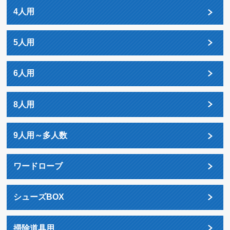
4人用
5人用
6人用
8人用
9人用～多人数
ワードローブ
シューズBOX
掃除道具用