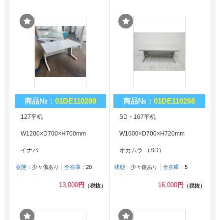
商品№：
01DE110299
商品№：
01DE110298
127平机
SD・167平机
W1200×D700×H700mm
W1600×D700×H720mm
イナバ
オカムラ （SD）
状態：
少々傷あり
全在庫：
20
状態：
少々傷あり
全在庫：
5
13,000
円
16,000
円
（税抜）
（税抜）