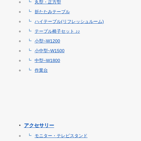
丸型・正方型
折たたみテーブル
ハイテーブル(リフレッシュルーム)
テーブル椅子セット ♪♪
小型~W1200
小中型~W1500
中型~W1800
作業台
アクセサリー
モニター・テレビスタンド