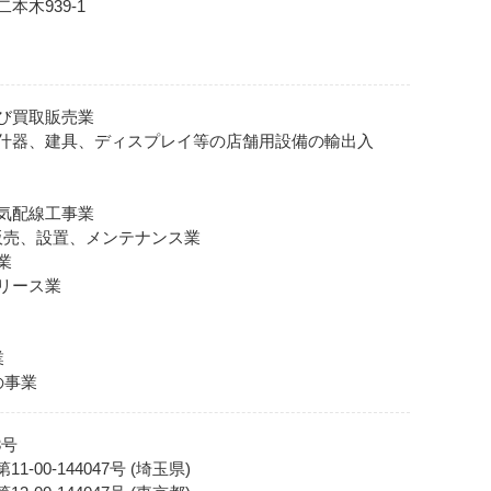
二本木939-1
び買取販売業
什器、建具、ディスプレイ等の店舗用設備の輸出入
気配線工事業
販売、設置、メンテナンス業
業
リース業
業
の事業
3号
00-144047号 (埼玉県)