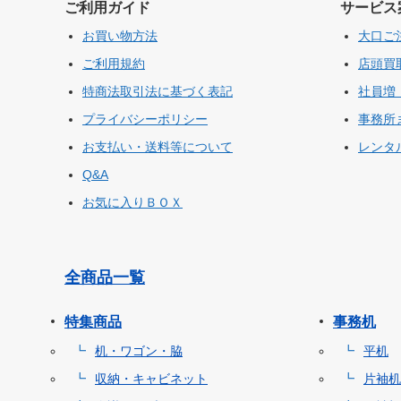
ご利用ガイド
サービス
お買い物方法
大口ご
ご利用規約
店頭買
特商法取引法に基づく表記
社員増
プライバシーポリシー
事務所
お支払い・送料等について
レンタ
Q&A
お気に入りＢＯＸ
全商品一覧
特集商品
事務机
机・ワゴン・脇
平机
収納・キャビネット
片袖机