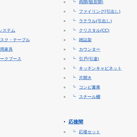
両開(観音開)
ファイリング(引出し)
ラテラル(引出し)
システム
クリスタル(CC)
スク・テーブル
雑誌架
用家具
カウンター
ークブース
引戸(引違)
キッチンキャビネット
片開き
コンビ書庫
スチール棚
応接間
応接セット