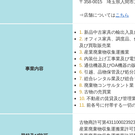
〒358-0015 埼玉県入間市
⇒店舗については
こちら
1.
新品中古家具の輸出入及
2.
オフィス家具、調度品、
及び買取販売業
3.
産業廃棄物収集運搬業
4.
内装仕上げ工事業及び電
5.
通信機器及びOA機器の
事業内容
6.
引越、品物保管及び処分
7.
総合レンタル業及び総合
8.
廃棄物コンサルタント業
9.
古物の売買業
10.
不動産の賃貸及び管理
11.
前各号に付帯する一切
古物商許可第43110002392
産業廃棄物収集運搬業許可第11-