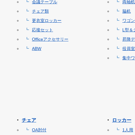
会議テーブル
両袖机
チェア類
脇机
更衣室ロッカー
ワゴン
応接セット
L型＆
Officeアクセサリー
昇降デ
ABW
役員室
集中ワ
チェア
ロッカー
OA肘付
1人用