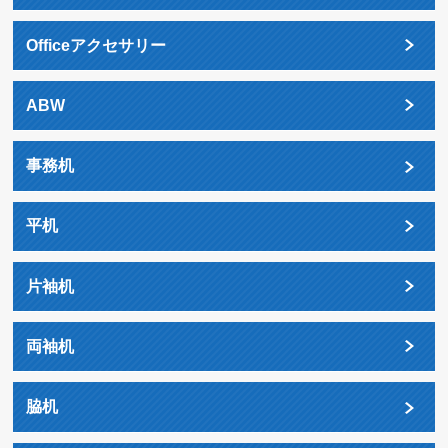
Officeアクセサリー
ABW
事務机
平机
片袖机
両袖机
脇机