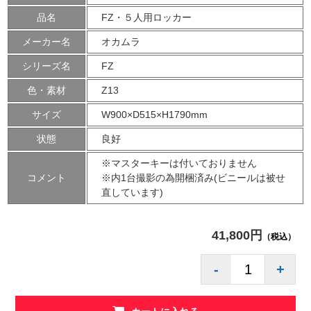
品名
FZ・５人用ロッカー
メーカー名
オカムラ
シリーズ名
FZ
色・素材
Z13
サイズ
W900×D515×H1790mm
状態
良好
※マスターキーは付いておりません
コメント
※内1台撮影の為開梱済み(ビニールは被せ
直しています)
41,800円
（税込）